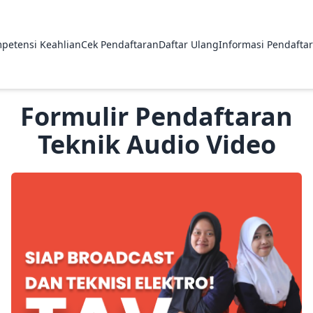
petensi Keahlian
Cek Pendaftaran
Daftar Ulang
Informasi Pendafta
✕
Formulir Pendaftaran
Teknik Audio Video